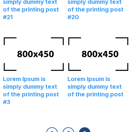
simply dummy text
simply dummy text
of the printing post
of the printing post
#21
#20
Lorem Ipsum is
Lorem Ipsum is
simply dummy text
simply dummy text
of the printing post
of the printing post
#3