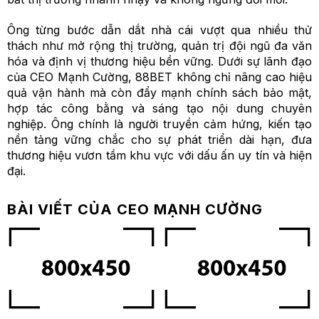
Ông từng bước dẫn dắt nhà cái vượt qua nhiều thử
thách như mở rộng thị trường, quản trị đội ngũ đa văn
hóa và định vị thương hiệu bền vững. Dưới sự lãnh đạo
của CEO Mạnh Cường, 88BET không chỉ nâng cao hiệu
quả vận hành mà còn đẩy mạnh chính sách bảo mật,
hợp tác công bằng và sáng tạo nội dung chuyên
nghiệp. Ông chính là người truyền cảm hứng, kiến tạo
nền tảng vững chắc cho sự phát triển dài hạn, đưa
thương hiệu vươn tầm khu vực với dấu ấn uy tín và hiện
đại.
BÀI VIẾT CỦA CEO MẠNH CƯỜNG