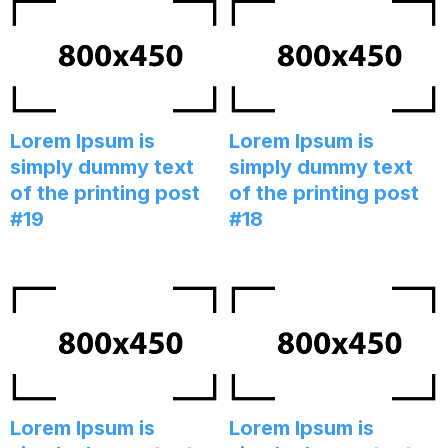
Lorem Ipsum is
Lorem Ipsum is
simply dummy text
simply dummy text
of the printing post
of the printing post
#19
#18
Lorem Ipsum is
Lorem Ipsum is