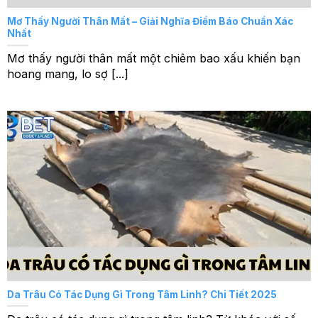
lượng rõ ràng nhất. Hệ thống uy tín luôn có đội ngũ
Mơ Thấy Người Thân Mất – Giải Nghĩa Điềm Báo Chuẩn Xác
CSKH chuyên nghiệp, phản hồi yêu cầu nhanh chóng.
Nhất
Đặc biệt, họ luôn sẵn sàng xử lý mọi tình huống với độ
Mơ thấy người thân mất một chiêm bao xấu khiến bạn
chính xác cao.
hoang mang, lo sợ [...]
Ngoài ra, các bạn cũng cần đọc kỹ các điều khoản sử
dụng tại nhà cái như quy định rút tiền, điều kiện nhận
khuyến mãi,…Đây là
kinh nghiệm cá cược
giúp người
chơi tham gia hiệu quả hơn tại nhà cái.
Da Trâu Có Tác Dụng Gì Trong Tâm Linh? Chi Tiết 2025