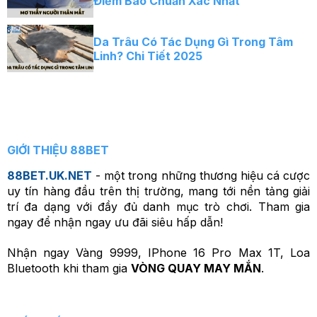
Điềm Báo Chuẩn Xác Nhất
Da Trâu Có Tác Dụng Gì Trong Tâm
Linh? Chi Tiết 2025
GIỚI THIỆU 88BET
88BET.UK.NET
- một trong những thương hiệu cá cược
uy tín hàng đầu trên thị trường, mang tới nền tảng giải
trí đa dạng với đầy đủ danh mục trò chơi. Tham gia
ngay để nhận ngay ưu đãi siêu hấp dẫn!
Nhận ngay Vàng 9999, IPhone 16 Pro Max 1T, Loa
Bluetooth khi tham gia
VÒNG QUAY MAY MẮN
.