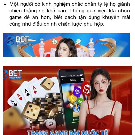
Một người có kinh nghiệm chắc chắn tỷ lệ họ giành
chiến thắng sẽ khá cao. Thông qua việc lựa chọn
game dễ ăn hơn, biết cách tận dụng khuyến mãi
cũng như điều chỉnh chiến lược phù hợp.
Kinh nghiệm cá cược cần có ở người chơi
Kinh nghiệm cá cược cho thành viên
mới