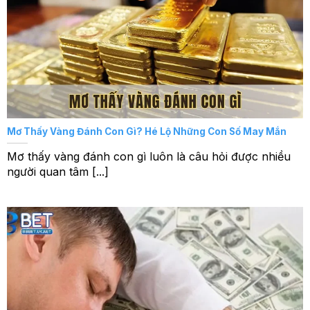
cậy sẽ giúp bạn không lo về việc quỵt tiền hay lừa đảo.
Một số
kinh nghiệm cá cược
trong việc tìm kiếm một
địa chỉ chất lượng để trải nghiệm như sau. Các bạn
hãy tham khảo để chọn mặt gửi vàng nhé!
Có giấy kinh doanh hợp pháp
Một thương hiệu uy tín sẽ có giấy phép hoạt động
Mơ Thấy Vàng Đánh Con Gì? Hé Lộ Những Con Số May Mắn
được cấp bởi các tổ chức thẩm quyền. Chẳng hạn như
Pagcor, MGA hoặc Curacao đều có hệ thống kiểm
Mơ thấy vàng đánh con gì luôn là câu hỏi được nhiều
soát và quản lý nhà cái khắt khe.
người quan tâm [...]
Giấy phép không chỉ là minh chứng cho tính pháp lý
mà còn cho thấy nhà cái đã vượt qua các vòng kiểm
định quan trọng. Đó là về tính năng bảo mật, yếu tố
công bằng và minh bạch về tài chính.
Hệ thống bảo mật hiện đại
Một trong những
kinh nghiệm cá cược
về việc tìm đơn