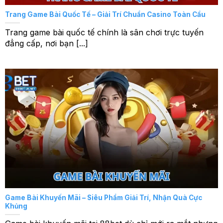
Với những thành viên mới, chưa có nhiều kỹ năng
Trang Game Bài Quốc Tế – Giải Trí Chuẩn Casino Toàn Cầu
trong lĩnh vực game online, việc chiến thắng tại nhà cái
sẽ có phần khó khăn hơn. Tham khảo một số nội dung
Trang game bài quốc tế chính là sân chơi trực tuyến
dưới đây hy vọng sẽ là những kiến thức hữu ích dành
đẳng cấp, nơi bạn [...]
cho bạn.
Hiểu rõ luật game
Trước khi quyết định tham gia vào bất kỳ trò chơi nào,
hãy chắc chắn bạn đã tìm hiểu kỹ về luật chơi. Mỗi tựa
game như Baccarat, tài xỉu, bắn cá hay xổ số đều có
quy định khác nhau. Thành viên cần nắm rõ về cách
chơi, cách tính tiền, tỷ lệ cược,…để tham gia hiệu quả
hơn.
Không nên cược theo cảm tính
Một trong những sai lầm phổ biến nhất mà người mới
Game Bài Khuyến Mãi – Siêu Phẩm Giải Trí, Nhận Quà Cực
thường có đó là đặt cược theo cảm xúc. Thắng một vài
Khủng
ván khiến bạn hưng phấn và càng đặt cược lớn hơn.
Tuy nhiên nếu thua liên tiếp thì lại khiến bản thân nôn