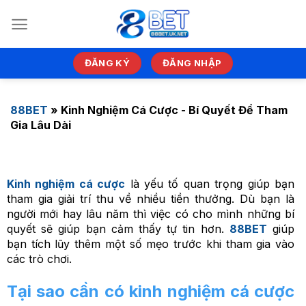
Bỏ
qua
nội
dung
ĐĂNG KÝ
ĐĂNG NHẬP
88BET
»
Kinh Nghiệm Cá Cược - Bí Quyết Để Tham
Gia Lâu Dài
Kinh nghiệm cá cược
là yếu tố quan trọng giúp bạn
tham gia giải trí thu về nhiều tiền thưởng. Dù bạn là
người mới hay lâu năm thì việc có cho mình những bí
quyết sẽ giúp bạn cảm thấy tự tin hơn.
88BET
giúp
bạn tích lũy thêm một số mẹo trước khi tham gia vào
các trò chơi.
Tại sao cần có kinh nghiệm cá cược