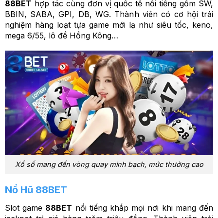
88BET
hợp tác cùng đơn vị quốc tế nổi tiếng gồm SW,
BBIN, SABA, GPI, DB, WG. Thành viên có cơ hội trải
nghiệm hàng loạt tựa game mới lạ như siêu tốc, keno,
mega 6/55, lô đề Hồng Kông…
Xổ số mang đến vòng quay minh bạch, mức thưởng cao
Nổ Hũ 88BET
Slot game
88BET
nổi tiếng khắp mọi nơi khi mang đến