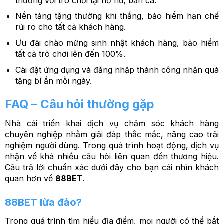
thưởng với trò chơi tại nổ hũ, bắn cá.
Nền tảng tặng thưởng khi thắng, bảo hiểm hạn chế
rủi ro cho tất cả khách hàng.
Ưu đãi chào mừng sinh nhật khách hàng, bảo hiểm
tất cả trò chơi lên đến 100%.
Cài đặt ứng dụng và đăng nhập thành công nhận quà
tặng bí ẩn mỗi ngày.
FAQ – Câu hỏi thường gặp
Nhà cái triển khai dịch vụ chăm sóc khách hàng
chuyên nghiệp nhằm giải đáp thắc mắc, nâng cao trải
nghiệm người dùng. Trong quá trình hoạt động, dịch vụ
nhận về khá nhiều câu hỏi liên quan đến thương hiệu.
Câu trả lời chuẩn xác dưới đây cho bạn cái nhìn khách
quan hơn về
88BET
.
88BET lừa đảo?
Trong quá trình tìm hiểu địa điểm, mọi người có thể bắt