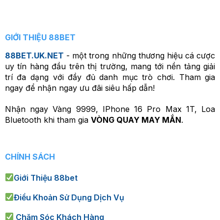
GIỚI THIỆU 88BET
88BET.UK.NET
- một trong những thương hiệu cá cược
uy tín hàng đầu trên thị trường, mang tới nền tảng giải
trí đa dạng với đầy đủ danh mục trò chơi. Tham gia
ngay để nhận ngay ưu đãi siêu hấp dẫn!
Nhận ngay Vàng 9999, IPhone 16 Pro Max 1T, Loa
Bluetooth khi tham gia
VÒNG QUAY MAY MẮN
.
CHÍNH SÁCH
Giới Thiệu 88bet
Điều Khoản Sử Dụng Dịch Vụ
Chăm Sóc Khách Hàng