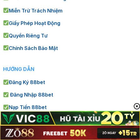
Miễn Trừ Trách Nhiệm
Giấy Phép Hoạt Động
Quyền Riêng Tư
Chính Sách Bảo Mật
HƯỚNG DẪN
Đăng Ký 88bet
Đăng Nhập 88bet
Nạp Tiền 88bet
Rút Tiền 88bet
Tải App 88bet