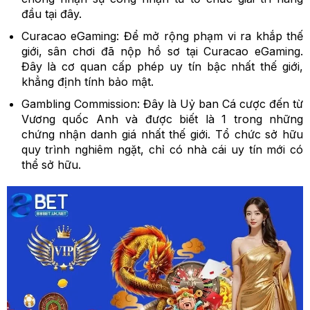
đầu tại đây.
Curacao eGaming: Để mở rộng phạm vi ra khắp thế
giới, sân chơi đã nộp hồ sơ tại Curacao eGaming.
Đây là cơ quan cấp phép uy tín bậc nhất thế giới,
khẳng định tính bảo mật.
Gambling Commission: Đây là Uỷ ban Cá cược đến từ
Vương quốc Anh và được biết là 1 trong những
chứng nhận danh giá nhất thế giới. Tổ chức sở hữu
quy trình nghiêm ngặt, chỉ có nhà cái uy tín mới có
thể sở hữu.