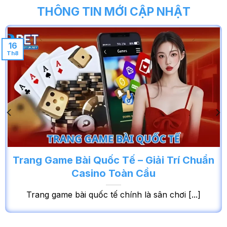
THÔNG TIN MỚI CẬP NHẬT
16
Th8
Trang Game Bài Quốc Tế – Giải Trí Chuẩn
Casino Toàn Cầu
Trang game bài quốc tế chính là sân chơi [...]