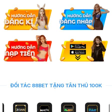
ĐỐI TÁC 88BET TẶNG TÂN THỦ 100K