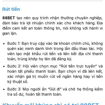
Rút tiền
88BET
tạo nên quy trình nhận thưởng chuyên nghiệp,
đảm bảo trả lợi nhuận chính xác cho khách hàng. Địa
điểm cam kết an toàn thông tin, nói không với hành vi
gian lận.
Bước 1: Bạn truy cập vào tài khoản chính chủ, không
quên xác minh danh tính trong lần đầu thao tác. Hội
viên tạo mật khẩu rút tiền và liên kết địa chỉ thanh
toán, trùng khớp họ tên đã đăng ký.
Bước 2: Hội viên chọn mục “Rút tiền trực tuyến” và
hoàn tất phiếu thanh toán. Bạn chọn ví đã liên kết,
xác nhận giá trị muốn rút về ngân hàng hay ví tiền
kỹ thuật số.
Bước 3: Mọi người ấn “Gửi đi” và chờ hẹ thống kiểm
tra số dư, hoàn tất thanh toán.