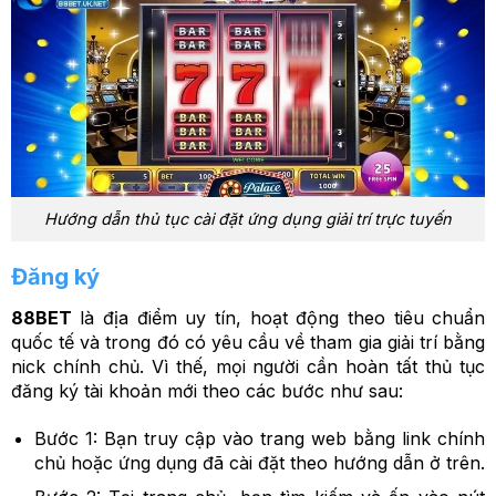
Hướng dẫn thủ tục cài đặt ứng dụng giải trí trực tuyến
Đăng ký
88BET
là địa điểm uy tín, hoạt động theo tiêu chuẩn
quốc tế và trong đó có yêu cầu về tham gia giải trí bằng
nick chính chủ. Vì thế, mọi người cần hoàn tất thủ tục
đăng ký tài khoản mới theo các bước như sau:
Bước 1: Bạn truy cập vào trang web bằng link chính
chủ hoặc ứng dụng đã cài đặt theo hướng dẫn ở trên.