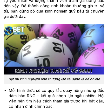
sự yêu thích và lượng thành viên tham gia đông đảo
đến vậy. Để thành công rinh khoản thưởng giá trị về
túi, bạn đừng bỏ qua kinh nghiệm quý báu từ chuyên
gia dưới đây.
Bật mí kinh nghiệm rinh thưởng lớn tại sảnh lô đề online
Mỗi hình thức sẽ có quy tắc quay riêng nhưng đều
đảm bảo RNG – kết quả chọn lựa ngẫu nhiên. Hội
viên nên tìm hiểu cách tham gia trước khi bắt đầu,
có nhận định chính xác.