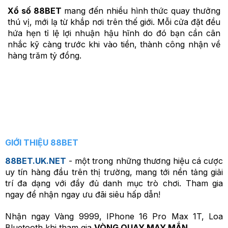
Xổ số 88BET
mang đến nhiều hình thức quay thưởng
thú vị, mới lạ từ khắp nơi trên thế giới. Mỗi cửa đặt đều
hứa hẹn tỉ lệ lợi nhuận hậu hĩnh do đó bạn cần cân
nhắc kỹ càng trước khi vào tiền, thành công nhận về
hàng trăm tỷ đồng.
GIỚI THIỆU 88BET
88BET.UK.NET
- một trong những thương hiệu cá cược
uy tín hàng đầu trên thị trường, mang tới nền tảng giải
trí đa dạng với đầy đủ danh mục trò chơi. Tham gia
ngay để nhận ngay ưu đãi siêu hấp dẫn!
Nhận ngay Vàng 9999, IPhone 16 Pro Max 1T, Loa
Bluetooth khi tham gia
VÒNG QUAY MAY MẮN
.