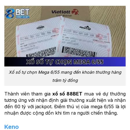
Xổ số tự chọn Mega 6/55 mang đến khoản thưởng hàng
trăm tỷ đồng
Thành viên tham gia
xổ số 88BET
mua vé dự thưởng
tương ứng với nhận định giải thưởng xuất hiện và nhận
đến 60 tỷ với jackpot. Điểm thú vị của mega 6/55 là lợi
nhuận được cộng dồn khi tìm ra người chiến thắng.
Keno