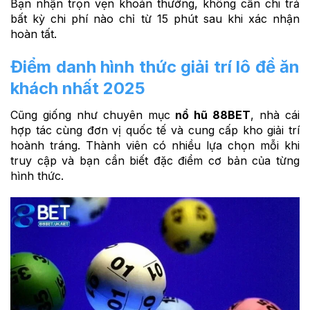
Bạn nhận trọn vẹn khoản thưởng, không cần chi trả
bất kỳ chi phí nào chỉ từ 15 phút sau khi xác nhận
hoàn tất.
Điểm danh hình thức giải trí lô đề ăn
khách nhất 2025
Cũng giống như chuyên mục
nổ hũ 88BET
, nhà cái
hợp tác cùng đơn vị quốc tế và cung cấp kho giải trí
hoành tráng. Thành viên có nhiều lựa chọn mỗi khi
truy cập và bạn cần biết đặc điểm cơ bản của từng
hình thức.