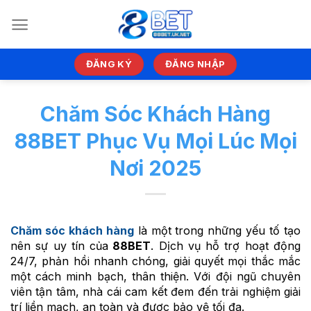
Bỏ
qua
nội
dung
ĐĂNG KÝ
ĐĂNG NHẬP
Chăm Sóc Khách Hàng
88BET Phục Vụ Mọi Lúc Mọi
Nơi 2025
Chăm sóc khách hàng
là một trong những yếu tố tạo
nên sự uy tín của
88BET
. Dịch vụ hỗ trợ hoạt động
24/7, phản hồi nhanh chóng, giải quyết mọi thắc mắc
một cách minh bạch, thân thiện. Với đội ngũ chuyên
viên tận tâm, nhà cái cam kết đem đến trải nghiệm giải
trí liền mạch, an toàn và được bảo vệ tối đa.