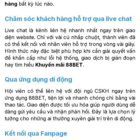
hàng
bất kỳ lúc nào.
Chăm sóc khách hàng hỗ trợ qua live chat
Live chat là kênh liên hệ nhanh nhất ngay trên giao
diện website. Chỉ với vài cú nhấp chuột, thành viên đã
có thể kết nối với nhân viên hỗ trợ trong vòng vài giây.
Hình thức này đặc biệt phù hợp khi cần giải quyết vấn
đề khẩn cấp như lỗi hệ thống, giao dịch bị gián đoạn
hay tìm hiểu
Khuyến mãi 88BET
.
Qua ứng dụng di động
Hội viên có thể liên hệ với đội ngũ CSKH ngay trên
ứng dụng 88BET, tiện lợi và nhanh chóng chỉ bằng vài
thao tác. Giao diện được tối ưu hóa giúp người dùng dễ
dàng gửi yêu cầu và nhận phản hồi. Đây là lựa chọn lý
tưởng cho những ai thường xuyên giải trí trên di động.
Kết nối qua Fanpage