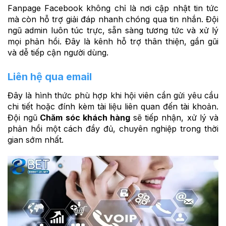
Fanpage Facebook không chỉ là nơi cập nhật tin tức
mà còn hỗ trợ giải đáp nhanh chóng qua tin nhắn. Đội
ngũ admin luôn túc trực, sẵn sàng tương tức và xử lý
mọi phản hồi. Đây là kênh hỗ trợ thân thiện, gần gũi
và dễ tiếp cận người dùng.
Liên hệ qua email
Đây là hình thức phù hợp khi hội viên cần gửi yêu cầu
chi tiết hoặc đính kèm tài liệu liên quan đến tài khoản.
Đội ngũ
Chăm sóc khách hàng
sẽ tiếp nhận, xử lý và
phản hồi một cách đầy đủ, chuyên nghiệp trong thời
gian sớm nhất.