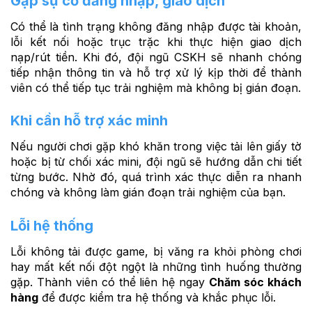
Gặp sự cố đăng nhập, giao dịch
Có thể là tình trạng không đăng nhập được tài khoản,
lỗi kết nối hoặc trục trặc khi thực hiện giao dịch
nạp/rút tiền. Khi đó, đội ngũ CSKH sẽ nhanh chóng
tiếp nhận thông tin và hỗ trợ xử lý kịp thời để thành
viên có thể tiếp tục trải nghiệm mà không bị gián đoạn.
Khi cần hỗ trợ xác minh
Nếu người chơi gặp khó khăn trong việc tải lên giấy tờ
hoặc bị từ chối xác mini, đội ngũ sẽ hướng dẫn chi tiết
từng bước. Nhờ đó, quá trình xác thực diễn ra nhanh
chóng và không làm gián đoạn trải nghiệm của bạn.
Lỗi hệ thống
Lỗi không tải được game, bị văng ra khỏi phòng chơi
hay mất kết nối đột ngột là những tình huống thường
gặp. Thành viên có thể liên hệ ngay
Chăm sóc khách
hàng
để được kiểm tra hệ thống và khắc phục lỗi.