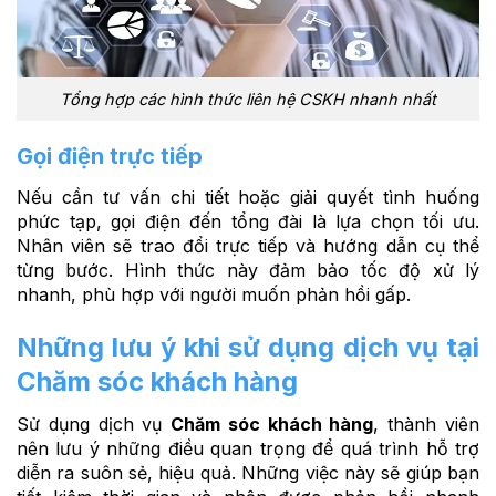
Tổng hợp các hình thức liên hệ CSKH nhanh nhất
Gọi điện trực tiếp
Nếu cần tư vấn chi tiết hoặc giải quyết tình huống
phức tạp, gọi điện đến tổng đài là lựa chọn tối ưu.
Nhân viên sẽ trao đổi trực tiếp và hướng dẫn cụ thể
từng bước. Hình thức này đảm bảo tốc độ xử lý
nhanh, phù hợp với người muốn phản hồi gấp.
Những lưu ý khi sử dụng dịch vụ tại
Chăm sóc khách hàng
Sử dụng dịch vụ
Chăm sóc khách hàng
, thành viên
nên lưu ý những điều quan trọng để quá trình hỗ trợ
diễn ra suôn sẻ, hiệu quả. Những việc này sẽ giúp bạn