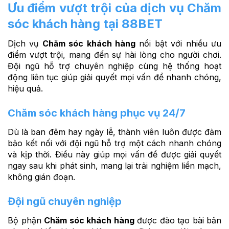
Ưu điểm vượt trội của dịch vụ Chăm
sóc khách hàng tại 88BET
Dịch vụ
Chăm sóc khách hàng
nổi bật với nhiều ưu
điểm vượt trội, mang đến sự hài lòng cho người chơi.
Đội ngũ hỗ trợ chuyên nghiệp cùng hệ thống hoạt
động liên tục giúp giải quyết mọi vấn đề nhanh chóng,
hiệu quả.
Chăm sóc khách hàng phục vụ 24/7
Dù là ban đêm hay ngày lễ, thành viên luôn được đảm
bảo kết nối với đội ngũ hỗ trợ một cách nhanh chóng
và kịp thời. Điều này giúp mọi vấn đề được giải quyết
ngay sau khi phát sinh, mang lại trải nghiệm liền mạch,
không gián đoạn.
Đội ngũ chuyên nghiệp
Bộ phận
Chăm sóc khách hàng
được đào tạo bài bản