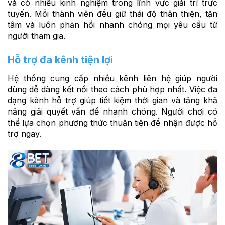
và có nhiều kinh nghiệm trong lĩnh vực giải trí trực
tuyến. Mỗi thành viên đều giữ thái độ thân thiện, tận
tâm và luôn phản hồi nhanh chóng mọi yêu cầu từ
người tham gia.
Hỗ trợ đa kênh tiện lợi
Hệ thống cung cấp nhiều kênh liên hệ giúp người
dùng dễ dàng kết nối theo cách phù hợp nhất. Việc đa
dạng kênh hỗ trợ giúp tiết kiệm thời gian và tăng khả
năng giải quyết vấn đề nhanh chóng. Người chơi có
thể lựa chọn phương thức thuận tiện để nhận được hỗ
trợ ngay.