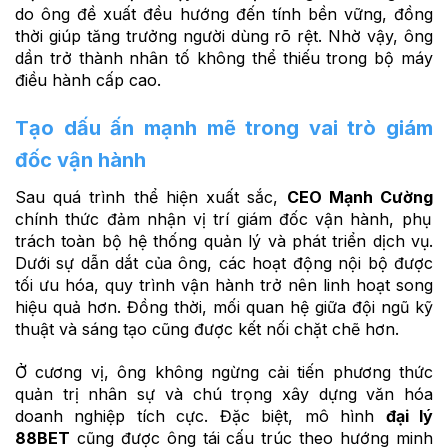
do ông đề xuất đều hướng đến tính bền vững, đồng
thời giúp tăng trưởng người dùng rõ rệt. Nhờ vậy, ông
dần trở thành nhân tố không thể thiếu trong bộ máy
điều hành cấp cao.
Tạo dấu ấn mạnh mẽ trong vai trò giám
đốc vận hành
Sau quá trình thể hiện xuất sắc,
CEO Mạnh Cường
chính thức đảm nhận vị trí giám đốc vận hành, phụ
trách toàn bộ hệ thống quản lý và phát triển dịch vụ.
Dưới sự dẫn dắt của ông, các hoạt động nội bộ được
tối ưu hóa, quy trình vận hành trở nên linh hoạt song
hiệu quả hơn. Đồng thời, mối quan hệ giữa đội ngũ kỹ
thuật và sáng tạo cũng được kết nối chặt chẽ hơn.
Ở cương vị, ông không ngừng cải tiến phương thức
quản trị nhân sự và chú trọng xây dựng văn hóa
doanh nghiệp tích cực. Đặc biệt, mô hình
đại lý
88BET
cũng được ông tái cấu trúc theo hướng minh