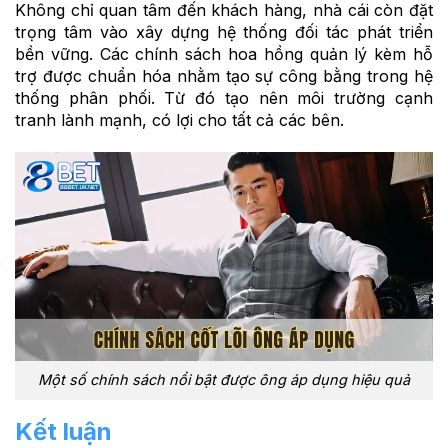
Không chỉ quan tâm đến khách hàng, nhà cái còn đặt
trọng tâm vào xây dựng hệ thống đối tác phát triển
bền vững. Các chính sách hoa hồng quản lý kèm hỗ
trợ được chuẩn hóa nhằm tạo sự công bằng trong hệ
thống phân phối. Từ đó tạo nên môi trường cạnh
tranh lành mạnh, có lợi cho tất cả các bên.
Một số chính sách nổi bật được ông áp dụng hiệu quả
Kết luận