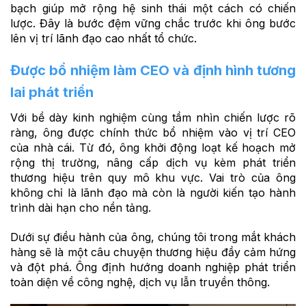
bạch giúp mở rộng hệ sinh thái một cách có chiến
lược. Đây là bước đệm vững chắc trước khi ông bước
lên vị trí lãnh đạo cao nhất tổ chức.
Được bổ nhiệm làm CEO và định hình tương
lai phát triển
Với bề dày kinh nghiệm cùng tầm nhìn chiến lược rõ
ràng, ông được chính thức bổ nhiệm vào vị trí CEO
của nhà cái. Từ đó, ông khởi động loạt kế hoạch mở
rộng thị trường, nâng cấp dịch vụ kèm phát triển
thương hiệu trên quy mô khu vực. Vai trò của ông
không chỉ là lãnh đạo mà còn là người kiến tạo hành
trình dài hạn cho nền tảng.
Dưới sự điều hành của ông, chúng tôi trong mắt khách
hàng sẽ là một câu chuyện thương hiệu đầy cảm hứng
và đột phá. Ông định hướng doanh nghiệp phát triển
toàn diện về công nghệ, dịch vụ lẫn truyền thông.