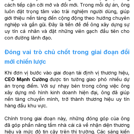
cách tiếp cận cởi mở và đổi mới. Trong mỗi dự án, ông
luôn đặt trọng tâm vào trải nghiệm người dùng, giúp
giới thiệu nền tảng đến cộng động theo hướng chuyên
nghiệp và gần gũi. Đây là tiền đề để ông xây dựng sự
uy tín cá nhân và đặt những viên gạch đầu tiên cho
con đường lãnh đạo.
Đóng vai trò chủ chốt trong giai đoạn đổi
mới chiến lược
Khi đơn vị bước vào giai đoạn tái định vị thương hiệu,
CEO Mạnh Cường
được tin tưởng giao phó nhiều dự
án trọng điểm. Với sự nhạy bén trong công việc ông
xây dựng mô hình kinh doanh hiện đại, ông đã giúp
nền tảng chuyển mình, trở thành thương hiệu uy tín
hàng đầu khu vực.
Chính trong giai đoạn này, những đóng góp của ông
đã góp phần nâng tầm nhà cái cả về nhận diện thương
hiệu và mức độ tin cậy trên thị trường. Các sáng kiến