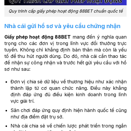
Quy trình cấp giấy phép hoạt động 88BET chuẩn quốc tế
Nhà cái gửi hồ sơ và yêu cầu chứng nhận
Giấy phép hoạt động 88BET
mang đến ý nghĩa quan
trọng cho các đơn vị trong lĩnh vực đổi thưởng trực
tuyến. Không chỉ khẳng định bản thân mà còn là yếu
tố để thu hút người dùng. Do đó, nhà cái cần thao tác
để nhận sự công nhận và trước hết gửi yêu cầu với hồ
sơ như sau:
Đơn vị chia sẻ dữ liệu về thương hiệu như xác nhận
thành lập từ cơ quan chức năng. Điều này khẳng
định đáp ứng đủ điều kiện kinh doanh trong lĩnh
vực giải trí.
Sân chơi đáp ứng quy định hiện hành quốc tế cũng
như địa điểm đặt trụ sở.
Nhà cái chia sẻ về chiến lược phát triển trong ngắn