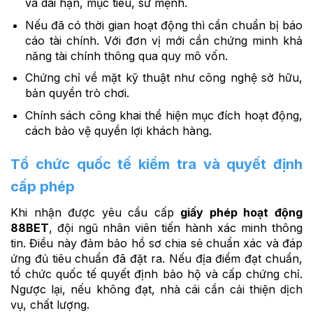
và dài hạn, mục tiêu, sứ mệnh.
Nếu đã có thời gian hoạt động thì cần chuẩn bị báo
cáo tài chính. Với đơn vị mới cần chứng minh khả
năng tài chính thông qua quy mô vốn.
Chứng chỉ về mặt kỹ thuật như công nghệ sở hữu,
bản quyền trò chơi.
Chính sách công khai thể hiện mục đích hoạt động,
cách bảo vệ quyền lợi khách hàng.
Tổ chức quốc tế kiểm tra và quyết định
cấp phép
Khi nhận được yêu cầu cấp
giấy phép hoạt động
88BET
, đội ngũ nhân viên tiến hành xác minh thông
tin. Điều này đảm bảo hồ sơ chia sẻ chuẩn xác và đáp
ứng đủ tiêu chuẩn đã đặt ra. Nếu địa điểm đạt chuẩn,
tổ chức quốc tế quyết định bảo hộ và cấp chứng chỉ.
Ngược lại, nếu không đạt, nhà cái cần cải thiện dịch
vụ, chất lượng.