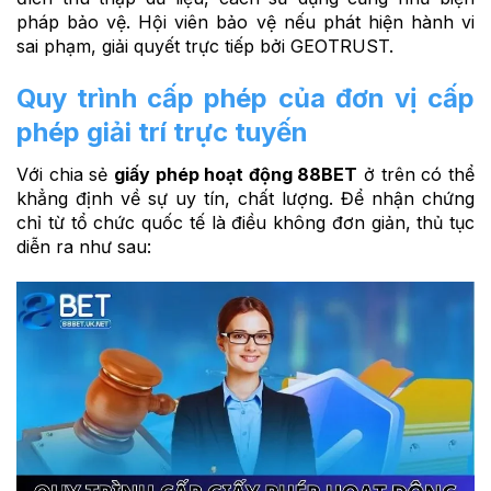
pháp bảo vệ. Hội viên bảo vệ nếu phát hiện hành vi
sai phạm, giải quyết trực tiếp bởi GEOTRUST.
Quy trình cấp phép của đơn vị cấp
phép giải trí trực tuyến
Với chia sẻ
giấy phép hoạt động 88BET
ở trên có thể
khẳng định về sự uy tín, chất lượng. Để nhận chứng
chỉ từ tổ chức quốc tế là điều không đơn giản, thủ tục
diễn ra như sau: