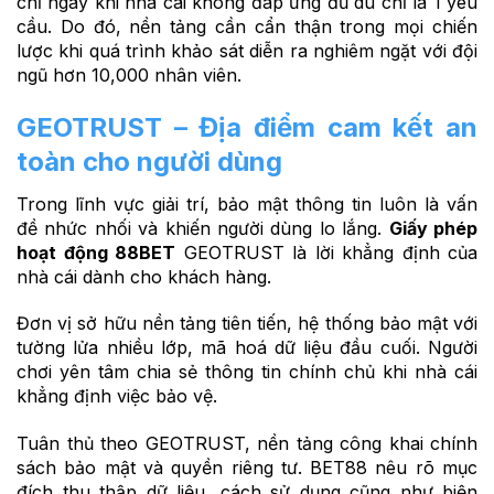
chỉ ngay khi nhà cái không đáp ứng đủ dù chỉ là 1 yêu
cầu. Do đó, nền tảng cần cẩn thận trong mọi chiến
lược khi quá trình khảo sát diễn ra nghiêm ngặt với đội
ngũ hơn 10,000 nhân viên.
GEOTRUST – Địa điểm cam kết an
toàn cho người dùng
Trong lĩnh vực giải trí, bảo mật thông tin luôn là vấn
đề nhức nhối và khiến người dùng lo lắng.
Giấy phép
hoạt động 88BET
GEOTRUST là lời khẳng định của
nhà cái dành cho khách hàng.
Đơn vị sở hữu nền tảng tiên tiến, hệ thống bảo mật với
tường lửa nhiều lớp, mã hoá dữ liệu đầu cuối. Người
chơi yên tâm chia sẻ thông tin chính chủ khi nhà cái
khẳng định việc bảo vệ.
Tuân thủ theo GEOTRUST, nền tảng công khai chính
sách bảo mật và quyền riêng tư. BET88 nêu rõ mục
đích thu thập dữ liệu, cách sử dụng cũng như biện