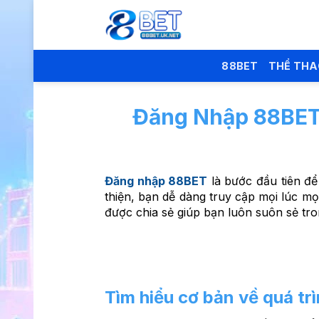
Bỏ
qua
nội
dung
88BET
THỂ THA
Đăng Nhập 88BET:
Đăng nhập 88BET
là bước đầu tiên để 
thiện, bạn dễ dàng truy cập mọi lúc mọ
được chia sẻ giúp bạn luôn suôn sẻ tro
Tìm hiểu cơ bản về quá t