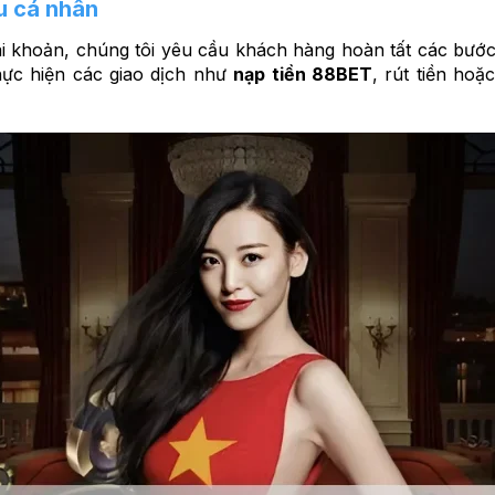
ệu cá nhân
khoản, chúng tôi yêu cầu khách hàng hoàn tất các bước xá
hực hiện các giao dịch như
nạp tiền 88BET
, rút tiền hoặ