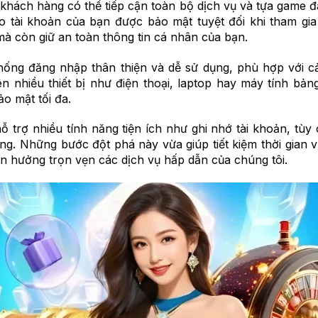
 khách hàng có thể tiếp cận toàn bộ dịch vụ và tựa game
o tài khoản của bạn được bảo mật tuyệt đối khi tham gia
à còn giữ an toàn thông tin cá nhân của bạn.
hống đăng nhập thân thiện và dễ sử dụng, phù hợp với cả
n nhiều thiết bị như điện thoại, laptop hay máy tính bản
ảo mật tối đa.
ỗ trợ nhiều tính năng tiện ích như ghi nhớ tài khoản, tù
ộng. Những bước đột phá này vừa giúp tiết kiệm thời gian 
ận hưởng trọn vẹn các dịch vụ hấp dẫn của chúng tôi.