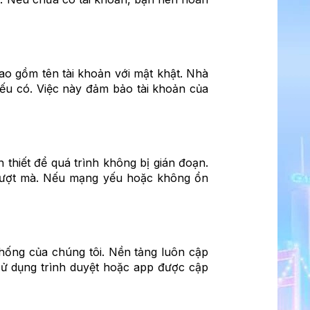
ao gồm tên tài khoản với mật khật. Nhà
nếu có. Việc này đảm bảo tài khoản của
n thiết để quá trình không bị gián đoạn.
 mượt mà. Nếu mạng yếu hoặc không ổn
thống của chúng tôi. Nền tảng luôn cập
sử dụng trình duyệt hoặc app được cập