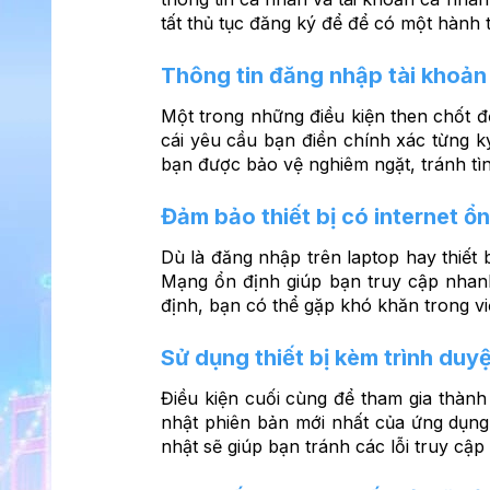
tất thủ tục đăng ký để để có một hành tr
Thông tin đăng nhập tài khoản
Một trong những điều kiện then chốt 
cái yêu cầu bạn điền chính xác từng k
bạn được bảo vệ nghiêm ngặt, tránh tìn
Đảm bảo thiết bị có internet ổn
Dù là đăng nhập trên laptop hay thiết b
Mạng ổn định giúp bạn truy cập nhan
định, bạn có thể gặp khó khăn trong vi
Sử dụng thiết bị kèm trình duyệ
Điều kiện cuối cùng để tham gia thành
nhật phiên bản mới nhất của ứng dụng
nhật sẽ giúp bạn tránh các lỗi truy cập