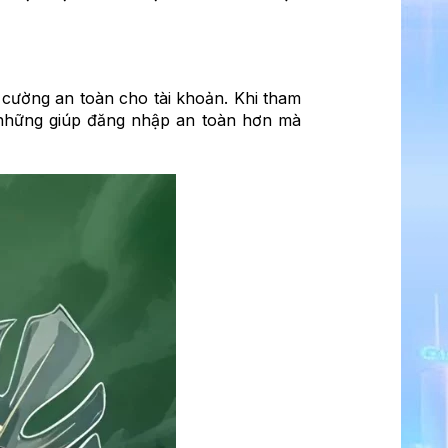
cường an toàn cho tài khoản. Khi tham
 những giúp đăng nhập an toàn hơn mà