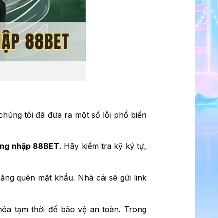
chúng tôi đã đưa ra một số lỗi phổ biến
ng nhập 88BET
. Hãy kiểm tra kỹ ký tự,
ăng quên mật khẩu. Nhà cái sẽ gửi link
khóa tạm thời để bảo vệ an toàn. Trong