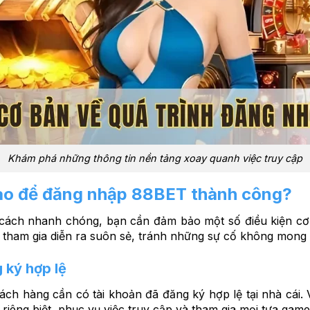
Khám phá những thông tin nền tảng xoay quanh việc truy cập
nào để đăng nhập 88BET thành công?
cách nhanh chóng, bạn cần đảm bảo một số điều kiện cơ
nh tham gia diễn ra suôn sẻ, tránh những sự cố không mon
 ký hợp lệ
hách hàng cần có tài khoản đã đăng ký hợp lệ tại nhà cái.
 riêng biệt, phục vụ việc truy cập và tham gia mọi tựa ga