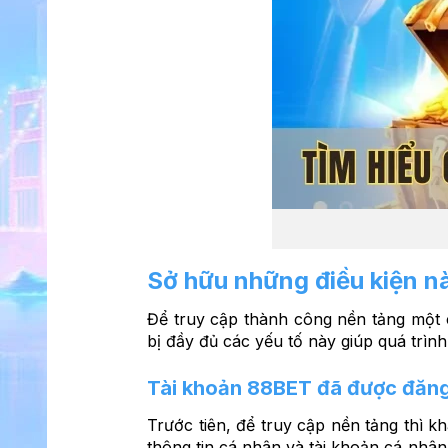
Sở hữu những điều kiện 
Để truy cập thành công nền tảng một 
bị đầy đủ các yếu tố này giúp quá trì
Tài khoản 88BET đã được đăng
Trước tiên, để truy cập nền tảng thì k
thông tin cá nhân và tài khoản cá nhân