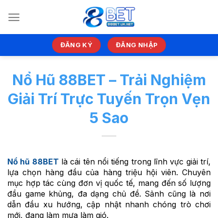
Bỏ
qua
nội
dung
ĐĂNG KÝ
ĐĂNG NHẬP
Nổ Hũ 88BET – Trải Nghiệm
Giải Trí Trực Tuyến Trọn Vẹn
5 Sao
Nổ hũ 88BET
là cái tên nổi tiếng trong lĩnh vực giải trí,
lựa chọn hàng đầu của hàng triệu hội viên. Chuyên
mục hợp tác cùng đơn vị quốc tế, mang đến số lượng
đầu game khủng, đa dạng chủ đề. Sảnh cũng là nơi
dẫn đầu xu hướng, cập nhật nhanh chóng trò chơi
mới, đang làm mưa làm gió.