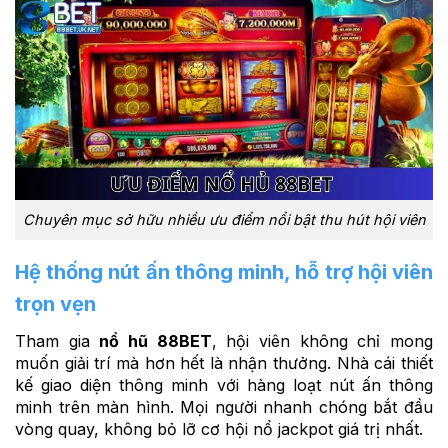
Chuyên mục sở hữu nhiều ưu điểm nổi bật thu hút hội viên
Hệ thống nút ấn thông minh, hỗ trợ hội viên
trọn vẹn
Tham gia
nổ hũ 88BET
, hội viên không chỉ mong
muốn giải trí mà hơn hết là nhận thưởng. Nhà cái thiết
kế giao diện thông minh với hàng loạt nút ấn thông
minh trên màn hình. Mọi người nhanh chóng bắt đầu
vòng quay, không bỏ lỡ cơ hội nổ jackpot giá trị nhất.