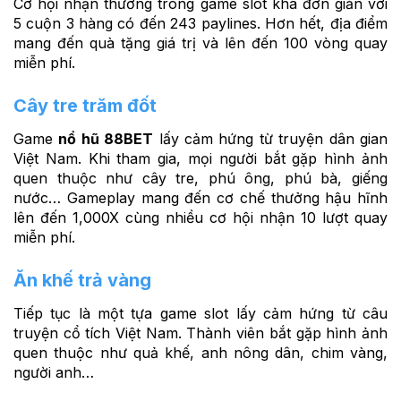
Cơ hội nhận thưởng trong game slot khá đơn giản với
5 cuộn 3 hàng có đến 243 paylines. Hơn hết, địa điểm
mang đến quà tặng giá trị và lên đến 100 vòng quay
miễn phí.
Cây tre trăm đốt
Game
nổ hũ 88BET
lấy cảm hứng từ truyện dân gian
Việt Nam. Khi tham gia, mọi người bắt gặp hình ảnh
quen thuộc như cây tre, phú ông, phú bà, giếng
nước… Gameplay mang đến cơ chế thưởng hậu hĩnh
lên đến 1,000X cùng nhiều cơ hội nhận 10 lượt quay
miễn phí.
Ăn khế trả vàng
Tiếp tục là một tựa game slot lấy cảm hứng từ câu
truyện cổ tích Việt Nam. Thành viên bắt gặp hình ảnh
quen thuộc như quả khế, anh nông dân, chim vàng,
người anh…