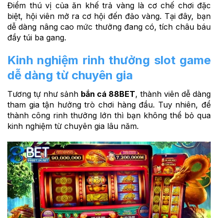
Điểm thú vị của ăn khế trả vàng là cơ chế chơi đặc
biệt, hội viên mở ra cơ hội đến đảo vàng. Tại đây, bạn
dễ dàng nâng cao mức thưởng đang có, tích châu báu
đầy túi ba gang.
Kinh nghiệm rinh thưởng slot game
dễ dàng từ chuyên gia
Tương tự như sảnh
bắn cá 88BET
, thành viên dễ dàng
tham gia tận hưởng trò chơi hàng đầu. Tuy nhiên, để
thành công rinh thưởng lớn thì bạn không thể bỏ qua
kinh nghiệm từ chuyên gia lâu năm.