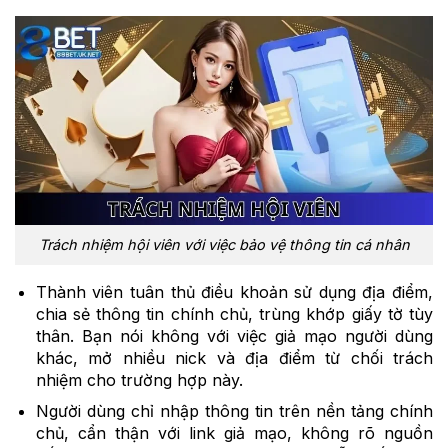
Trách nhiệm hội viên với việc bảo vệ thông tin cá nhân
Thành viên tuân thủ điều khoản sử dụng địa điểm,
chia sẻ thông tin chính chủ, trùng khớp giấy tờ tùy
thân. Bạn nói không với việc giả mạo người dùng
khác, mở nhiều nick và địa điểm từ chối trách
nhiệm cho trường hợp này.
Người dùng chỉ nhập thông tin trên nền tảng chính
chủ, cẩn thận với link giả mạo, không rõ nguồn