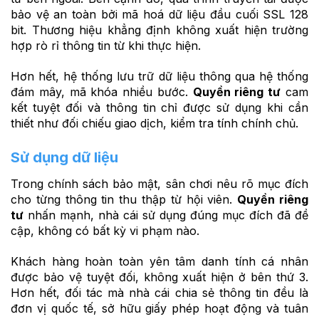
bảo vệ an toàn bởi mã hoá dữ liệu đầu cuối SSL 128
bit. Thương hiệu khẳng định không xuất hiện trường
hợp rò rỉ thông tin từ khi thực hiện.
Hơn hết, hệ thống lưu trữ dữ liệu thông qua hệ thống
đám mây, mã khóa nhiều bước.
Quyền riêng tư
cam
kết tuyệt đối và thông tin chỉ được sử dụng khi cần
thiết như đối chiếu giao dịch, kiểm tra tính chính chủ.
Sử dụng dữ liệu
Trong chính sách bảo mật, sân chơi nêu rõ mục đích
cho từng thông tin thu thập từ hội viên.
Quyền riêng
tư
nhấn mạnh, nhà cái sử dụng đúng mục đích đã đề
cập, không có bất kỳ vi phạm nào.
Khách hàng hoàn toàn yên tâm danh tính cá nhân
được bảo vệ tuyệt đối, không xuất hiện ở bên thứ 3.
Hơn hết, đối tác mà nhà cái chia sẻ thông tin đều là
đơn vị quốc tế, sở hữu giấy phép hoạt động và tuân