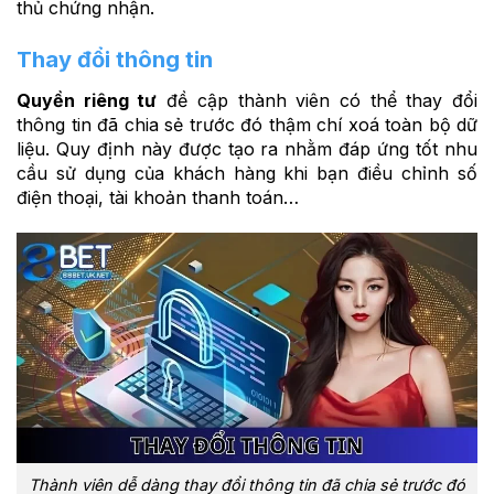
thủ chứng nhận.
Thay đổi thông tin
Quyền riêng tư
đề cập thành viên có thể thay đổi
thông tin đã chia sẻ trước đó thậm chí xoá toàn bộ dữ
liệu. Quy định này được tạo ra nhằm đáp ứng tốt nhu
cầu sử dụng của khách hàng khi bạn điều chỉnh số
điện thoại, tài khoản thanh toán…
Thành viên dễ dàng thay đổi thông tin đã chia sẻ trước đó