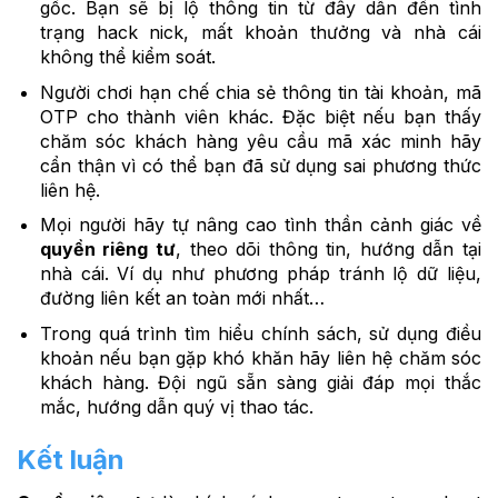
gốc. Bạn sẽ bị lộ thông tin từ đây dẫn đến tình
trạng hack nick, mất khoản thưởng và nhà cái
không thể kiểm soát.
Người chơi hạn chế chia sẻ thông tin tài khoản, mã
OTP cho thành viên khác. Đặc biệt nếu bạn thấy
chăm sóc khách hàng yêu cầu mã xác minh hãy
cẩn thận vì có thể bạn đã sử dụng sai phương thức
liên hệ.
Mọi người hãy tự nâng cao tình thần cảnh giác về
quyền riêng tư
, theo dõi thông tin, hướng dẫn tại
nhà cái. Ví dụ như phương pháp tránh lộ dữ liệu,
đường liên kết an toàn mới nhất…
Trong quá trình tìm hiểu chính sách, sử dụng điều
khoản nếu bạn gặp khó khăn hãy liên hệ chăm sóc
khách hàng. Đội ngũ sẵn sàng giải đáp mọi thắc
mắc, hướng dẫn quý vị thao tác.
Kết luận