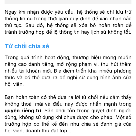
Ngay khi nhận được yêu cầu, hệ thống sẽ chỉ lưu trữ
thông tin cũ trong thời gian quy định để xác nhận các
thủ tục. Sau đó, hệ thống sẽ xóa bỏ hoàn toàn để
tránh trường hợp để lộ thông tin hay lịch sử không tốt.
Từ chối chia sẻ
Trong quá trình hoạt động, thương hiệu mong muốn
nâng cao danh tiêng, mở rộng phạm vi, thu hút thêm
nhiều tài khoản mới. Địa điểm triển khai nhiều phương
thức và có thể đưa ra đề nghị sử dụng hình ảnh của
hội viên.
Bạn hoàn toàn có thể đưa ra lời từ chối nếu cảm thấy
không thoải mái và điều này được nhấn mạnh trong
quyền riêng tư
. Sân chơi tôn trọng quyết định người
dùng, không sử dụng khi chưa được cho phép. Một số
trường hợp có thể kể đến như chia sẻ đánh giá của
hội viên, doanh thu đạt top…