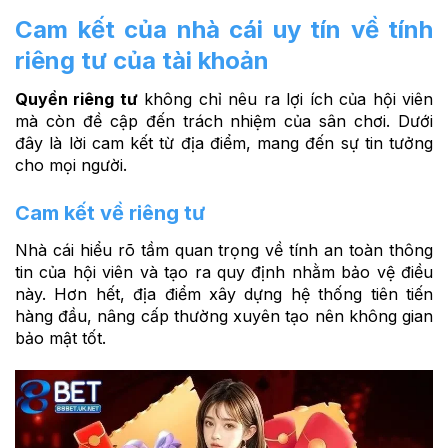
Cam kết của nhà cái uy tín về tính
riêng tư của tài khoản
Quyền riêng tư
không chỉ nêu ra lợi ích của hội viên
mà còn đề cập đến trách nhiệm của sân chơi. Dưới
đây là lời cam kết từ địa điểm, mang đến sự tin tưởng
cho mọi người.
Cam kết về riêng tư
Nhà cái hiểu rõ tầm quan trọng về tính an toàn thông
tin của hội viên và tạo ra quy định nhằm bảo vệ điều
này. Hơn hết, địa điểm xây dựng hệ thống tiên tiến
hàng đầu, nâng cấp thường xuyên tạo nên không gian
bảo mật tốt.