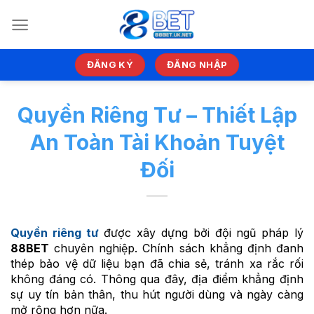
Bỏ
qua
nội
dung
ĐĂNG KÝ
ĐĂNG NHẬP
Quyền Riêng Tư – Thiết Lập
An Toàn Tài Khoản Tuyệt
Đối
Quyền riêng tư
được xây dựng bởi đội ngũ pháp lý
88BET
chuyên nghiệp. Chính sách khẳng định đanh
thép bảo vệ dữ liệu bạn đã chia sẻ, tránh xa rắc rối
không đáng có. Thông qua đây, địa điểm khẳng định
sự uy tín bản thân, thu hút người dùng và ngày càng
mở rộng hơn nữa.