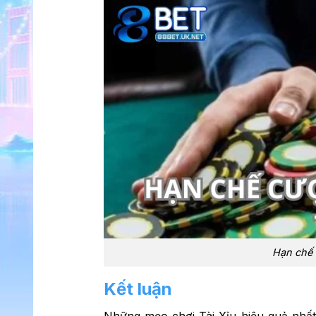
Hạn chế 
Kết luận
Những mẹo chơi Tài Xỉu hiệu quả nhất 