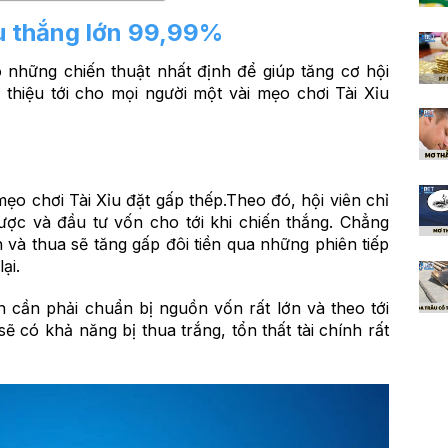
u thắng lớn 99,99%
 những chiến thuật nhất định để giúp tăng cơ hội
i thiệu tới cho mọi người một vài mẹo chơi Tài Xỉu
mẹo chơi Tài Xỉu đặt gấp thếp.Theo đó, hội viên chỉ
ợc và đầu tư vốn cho tới khi chiến thắng. Chẳng
 và thua sẽ tăng gấp đôi tiền qua những phiên tiếp
ại.
 cần phải chuẩn bị nguồn vốn rất lớn và theo tới
 có khả năng bị thua trắng, tổn thất tài chính rất