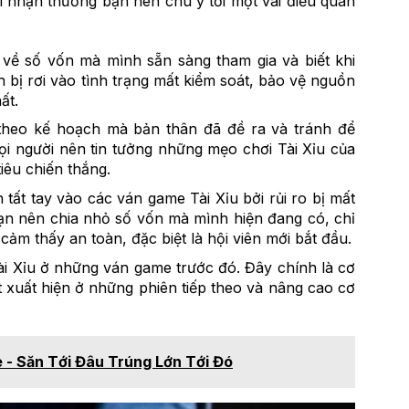
i nhận thưởng bạn nên chú ý tới một vài điều quan
n về số vốn mà mình sẵn sàng tham gia và biết khi
h bị rơi vào tình trạng mất kiểm soát, bảo vệ nguồn
ất.
 theo kế hoạch mà bản thân đã đề ra và tránh để
ọi người nên tin tưởng những mẹo chơi Tài Xỉu của
iêu chiến thắng.
n tất tay vào các ván game Tài Xỉu bởi rủi ro bị mất
bạn nên chia nhỏ số vốn mà mình hiện đang có, chỉ
ảm thấy an toàn, đặc biệt là hội viên mới bắt đầu.
ài Xỉu ở những ván game trước đó. Đây chính là cơ
t xuất hiện ở những phiên tiếp theo và nâng cao cơ
 - Săn Tới Đâu Trúng Lớn Tới Đó