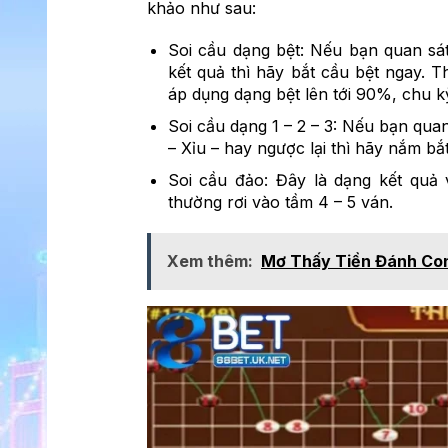
khảo như sau:
Soi cầu dạng bệt: Nếu bạn quan sát
kết quả thì hãy bắt cầu bệt ngay. T
áp dụng dạng bệt lên tới 90%, chu kỳ
Soi cầu dạng 1 – 2 – 3: Nếu bạn quan 
– Xỉu – hay ngược lại thì hãy nắm b
Soi cầu đảo: Đây là dạng kết quả 
thường rơi vào tầm 4 – 5 ván.
Xem thêm:
Mơ Thấy Tiền Đánh Con