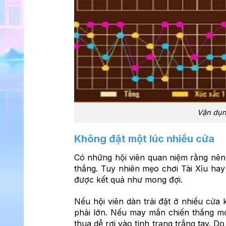
Vận dụng
Không đặt một lúc nhiều cửa
Có những hội viên quan niệm rằng nên 
thắng. Tuy nhiên mẹo chơi Tài Xỉu hay
được kết quả như mong đợi.
Nếu hội viên dàn trải đặt ở nhiều cửa
phải lớn. Nếu may mắn chiến thắng mọ
thua dễ rơi vào tình trạng trắng tay. 