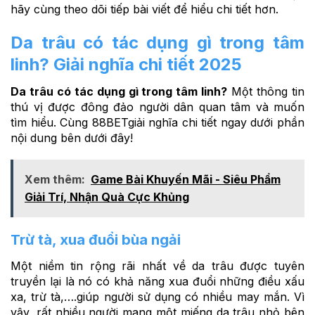
hãy cùng theo dõi tiếp bài viết để hiểu chi tiết hơn.
Da trâu có tác dụng gì trong tâm
linh? Giải nghĩa chi tiết 2025
Da trâu có tác dụng gì trong tâm linh?
Một thông tin
thú vị được đông đảo người dân quan tâm và muốn
tìm hiểu. Cùng 88BETgiải nghĩa chi tiết ngay dưới phần
nội dung bên dưới đây!
Xem thêm:
Game Bài Khuyến Mãi - Siêu Phẩm
Giải Trí, Nhận Quà Cực Khủng
Trừ tà, xua đuổi bùa ngải
Một niềm tin rộng rãi nhất về da trâu được tuyên
truyền lại là nó có khả năng xua đuổi những điều xấu
xa, trừ tà,….giúp người sử dụng có nhiều may mắn. Vì
vậy, rất nhiều người mang một miếng da trâu nhỏ bên