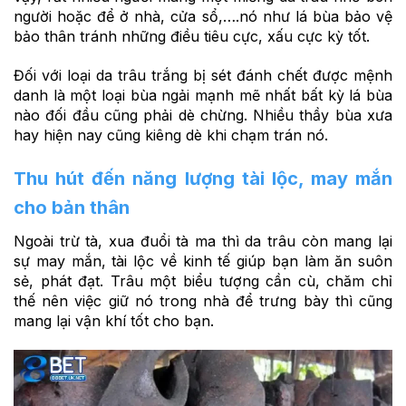
người hoặc để ở nhà, cửa sổ,….nó như lá bùa bảo vệ
bảo thân tránh những điều tiêu cực, xấu cực kỳ tốt.
Đối với loại da trâu trắng bị sét đánh chết được mệnh
danh là một loại bùa ngải mạnh mẽ nhất bất kỳ lá bùa
nào đối đầu cũng phải dè chừng. Nhiều thầy bùa xưa
hay hiện nay cũng kiêng dè khi chạm trán nó.
Thu hút đến năng lượng tài lộc, may mắn
cho bản thân
Ngoài trừ tà, xua đuổi tà ma thì da trâu còn mang lại
sự may mắn, tài lộc về kinh tế giúp bạn làm ăn suôn
sẻ, phát đạt. Trâu một biểu tượng cần cù, chăm chỉ
thế nên việc giữ nó trong nhà để trưng bày thì cũng
mang lại vận khí tốt cho bạn.