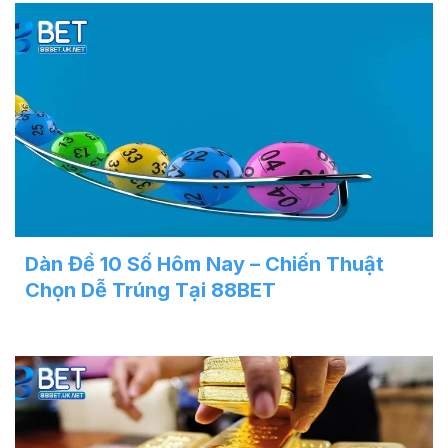
Dàn Đề 10 Số Hôm Nay – Chiến Thuật
Chọn Dễ Trúng Tại 88BET