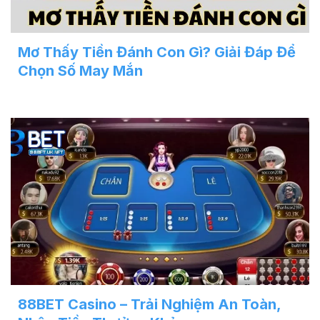
Mơ Thấy Tiền Đánh Con Gì? Giải Đáp Để
Chọn Số May Mắn
88BET Casino – Trải Nghiệm An Toàn,