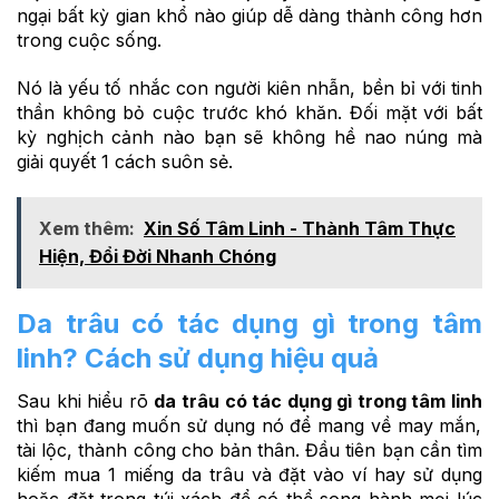
ngại bất kỳ gian khổ nào giúp dễ dàng thành công hơn
trong cuộc sống.
Nó là yếu tố nhắc con người kiên nhẫn, bền bỉ với tinh
thần không bỏ cuộc trước khó khăn. Đối mặt với bất
kỳ nghịch cảnh nào bạn sẽ không hề nao núng mà
giải quyết 1 cách suôn sẻ.
Xem thêm:
Xin Số Tâm Linh - Thành Tâm Thực
Hiện, Đổi Đời Nhanh Chóng
Da trâu có tác dụng gì trong tâm
linh? Cách sử dụng hiệu quả
Sau khi hiểu rõ
da trâu có tác dụng gì trong tâm linh
thì bạn đang muốn sử dụng nó để mang về may mắn,
tài lộc, thành công cho bản thân. Đầu tiên bạn cần tìm
kiếm mua 1 miếng da trâu và đặt vào ví hay sử dụng
hoặc đặt trong túi xách để có thể song hành mọi lúc