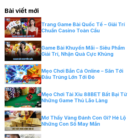
Bài viết mới
Trang Game Bài Quốc Tế – Giải Trí
Chuẩn Casino Toàn Cầu
Game Bài Khuyến Mãi – Siêu Phẩm
Giải Trí, Nhận Quà Cực Khủng
Mẹo Chơi Bắn Cá Online – Săn Tới
Đâu Trúng Lớn Tới Đó
Mẹo Chơi Tài Xỉu 88BET Bất Bại Từ
Những Game Thủ Lão Làng
Mơ Thấy Vàng Đánh Con Gì? Hé Lộ
Những Con Số May Mắn