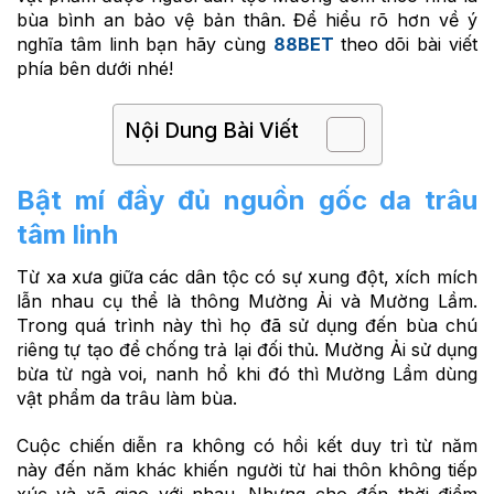
bùa bình an bảo vệ bản thân. Để hiểu rõ hơn về ý
nghĩa tâm linh bạn hãy cùng
88BET
theo dõi bài viết
phía bên dưới nhé!
Nội Dung Bài Viết
Bật mí đầy đủ nguồn gốc da trâu
tâm linh
Từ xa xưa giữa các dân tộc có sự xung đột, xích mích
lẫn nhau cụ thể là thông Mường Ải và Mường Lầm.
Trong quá trình này thì họ đã sử dụng đến bùa chú
riêng tự tạo để chống trả lại đối thủ. Mường Ải sử dụng
bừa từ ngà voi, nanh hổ khi đó thì Mường Lầm dùng
vật phẩm da trâu làm bùa.
Cuộc chiến diễn ra không có hồi kết duy trì từ năm
này đến năm khác khiến người từ hai thôn không tiếp
xúc và xã giao với nhau. Nhưng cho đến thời điểm