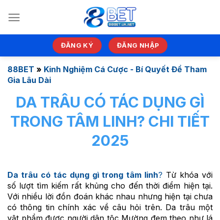
Bỏ
qua
nội
dung
ĐĂNG KÝ
ĐĂNG NHẬP
88BET
»
Kinh Nghiệm Cá Cược - Bí Quyết Để Tham
Gia Lâu Dài
DA TRÂU CÓ TÁC DỤNG GÌ
TRONG TÂM LINH? CHI TIẾT
2025
Da trâu có tác dụng gì trong tâm linh
?
Từ khóa với
số lượt tìm kiếm rất khủng cho đến thời điểm hiện tại.
Với nhiều lời đồn đoán khác nhau nhưng hiện tại chưa
có thông tin chính xác về câu hỏi trên. Da trâu một
vật phẩm được người dân tộc Mường đem theo như lá