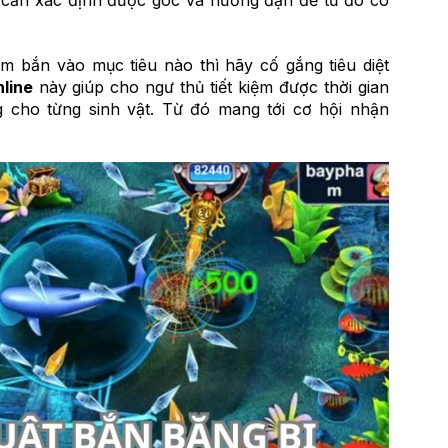
m bắn vào mục tiêu nào thì hãy cố gắng tiêu diệt
line
này giúp cho ngư thủ tiết kiệm được thời gian
g cho từng sinh vật. Từ đó mang tới cơ hội nhận