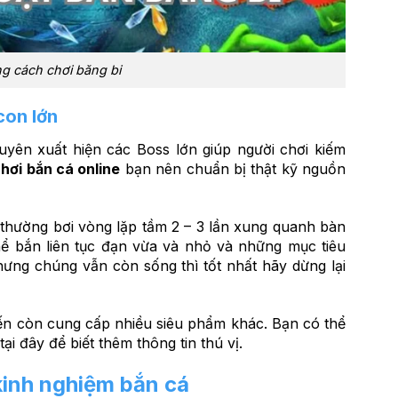
g cách chơi băng bi
con lớn
yên xuất hiện các Boss lớn giúp người chơi kiếm
ơi bắn cá online
bạn nên chuẩn bị thật kỹ nguồn
thường bơi vòng lặp tầm 2 – 3 lần xung quanh bàn
hể bắn liên tục đạn vừa và nhỏ và những mục tiêu
ưng chúng vẫn còn sống thì tốt nhất hãy dừng lại
yến còn cung cấp nhiều siêu phẩm khác. Bạn có thể
i đây để biết thêm thông tin thú vị.
kinh nghiệm bắn cá