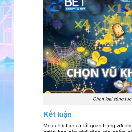
Chọn loại súng tươ
Kết luận
Mẹo chơi bắn cá rất quan trọng với nh