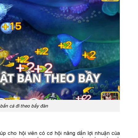
bắn cá đi theo bầy đàn
iúp cho hội viên có cơ hội nâng dần lợi nhuận của