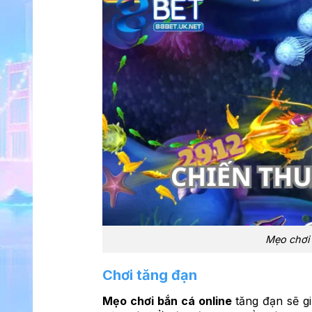
Mẹo chơi 
Chơi tăng đạn
Mẹo chơi bắn cá online
tăng đạn sẽ g