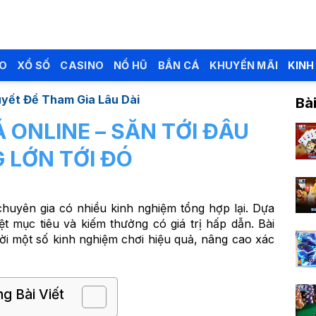
O
XỔ SỐ
CASINO
NỔ HŨ
BẮN CÁ
KHUYẾN MÃI
KINH
uyết Để Tham Gia Lâu Dài
Bài
 ONLINE – SĂN TỚI ĐÂU
 LỚN TỚI ĐÓ
huyên gia có nhiều kinh nghiệm tổng hợp lại. Dựa
iệt mục tiêu và kiếm thưởng có giá trị hấp dẫn. Bài
ời một số kinh nghiệm chơi hiệu quả, nâng cao xác
g Bài Viết