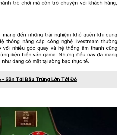
 hành trò chơi mà còn trò chuyện với khách hàng,
e mang đến những trải nghiệm khó quên khi cung
 Hệ thống nâng cấp công nghệ livestream thường
p với nhiều góc quay và hệ thống âm thanh cũng
từng diễn biến ván game. Những điều này đã mang
 như đang có mặt tại sòng bạc thực tế.
 - Săn Tới Đâu Trúng Lớn Tới Đó