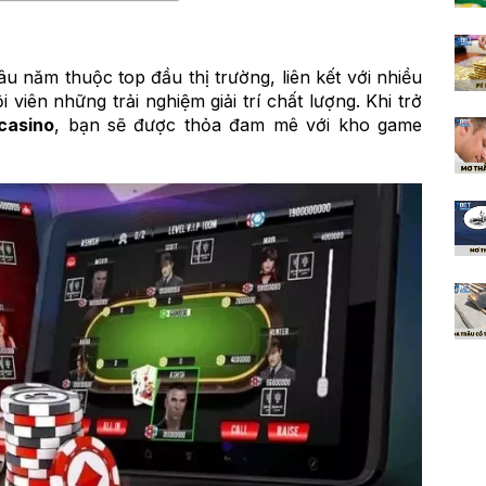
lâu năm thuộc top đầu thị trường, liên kết với nhiều
iên những trải nghiệm giải trí chất lượng. Khi trở
casino
, bạn sẽ được thỏa đam mê với kho game