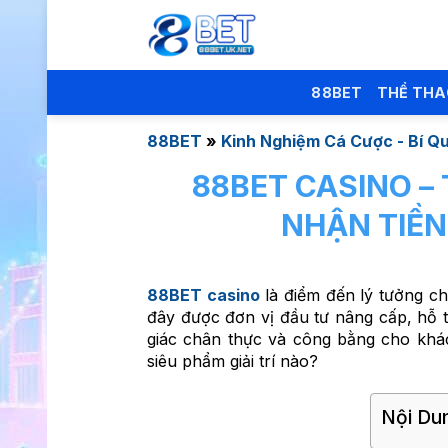
Bỏ
qua
nội
dung
88BET
THỂ THA
88BET
»
Kinh Nghiệm Cá Cược - Bí Q
88BET CASINO –
NHẬN TIỀ
88BET casino
là điểm đến lý tưởng ch
đây được đơn vị đầu tư nâng cấp, hỗ t
giác chân thực và công bằng cho khá
siêu phẩm giải trí nào?
Nội Dun