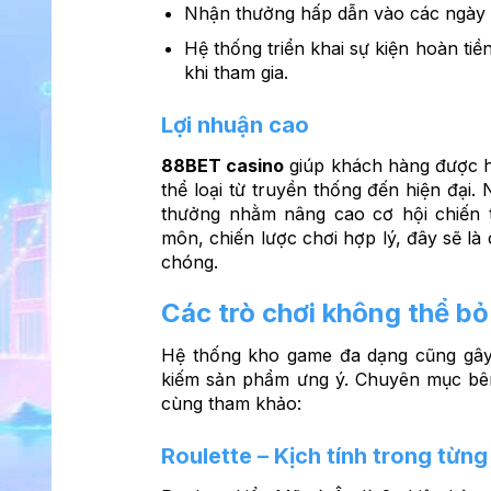
Nhận thưởng hấp dẫn vào các ngày lễ
Hệ thống triển khai sự kiện hoàn ti
khi tham gia.
Lợi nhuận cao
88BET casino
giúp khách hàng được h
thể loại từ truyền thống đến hiện đại.
thưởng nhằm nâng cao cơ hội chiến t
môn, chiến lược chơi hợp lý, đây sẽ là
chóng.
Các trò chơi không thể bỏ
Hệ thống kho game đa dạng cũng gây 
kiếm sản phẩm ưng ý. Chuyên mục bên
cùng tham khảo:
Roulette – Kịch tính trong từn