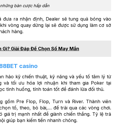
i những bàn cược hấp dẫn
đã đưa ra nhận định, Dealer sẽ tung quả bóng vào
u khi vòng quay dừng lại sẽ được sử dụng làm cơ sở
khách hàng.
 Gì? Giải Đáp Để Chọn Số May Mắn
 88BET casino
 hảo kỹ chiến thuật, kỹ năng và yếu tố tâm lý từ
g và tối ưu hóa lợi nhuận khi tham gia Poker tại
c tình huống, tính toán tốt để đánh lừa đối thủ.
 gồm Pre Flop, Flop, Turn và River. Thành viên
chọn tố, theo, bỏ bài,… để trải qua các vòng chơi.
ó giá trị mạnh nhất để giành chiến thắng. Tỷ lệ trả
hội giúp bạn kiếm tiền nhanh chóng.