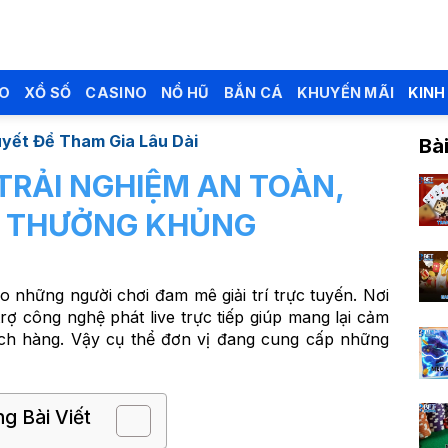
O
XỔ SỐ
CASINO
NỔ HŨ
BẮN CÁ
KHUYẾN MÃI
KINH
uyết Để Tham Gia Lâu Dài
Bài
 TRẢI NGHIỆM AN TOÀN,
N THƯỞNG KHỦNG
o những người chơi đam mê giải trí trực tuyến. Nơi
rợ công nghệ phát live trực tiếp giúp mang lại cảm
ch hàng. Vậy cụ thể đơn vị đang cung cấp những
g Bài Viết