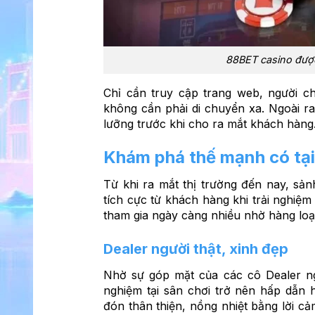
88BET casino được
Chỉ cần truy cập trang web, người chơ
không cần phải di chuyển xa. Ngoài ra
lưỡng trước khi cho ra mắt khách hàng
Khám phá thế mạnh có tạ
Từ khi ra mắt thị trường đến nay, sả
tích cực từ khách hàng khi trải nghiệm
tham gia ngày càng nhiều nhờ hàng loạ
Dealer người thật, xinh đẹp
Nhờ sự góp mặt của các cô Dealer ngư
nghiệm tại sân chơi trở nên hấp dẫn 
đón thân thiện, nồng nhiệt bằng lời 